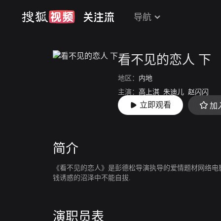
导航
看不见的恋人 下
地区：
内地
主演：
高上淇
朱迪儿
赵闪闪
立即观看
加
导演：
彭德松
简介
《看不见的恋人》是彭德松导演执导的爱情题材网络电
钱诱惑的沼泽中不能自拔.
演职员表