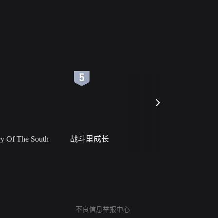
6
7
 Of The South
战斗里成长
私人女教
网络暴力有害信息举报
12318 文化市场举报
不良信息举报中心
算法推荐专项举报