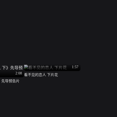
1:57
2:08
看不见的恋人 下片花
》先导预告片