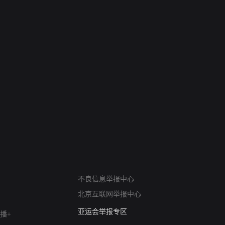
6
7
 The South
私人女教练续集
小二黑结婚
网络暴力有害信息举报
不良信息举报中心
12318 文化市场举报
北京互联网举报中心
算法推荐专项举报
亚运会举报专区
播+
涉历史虚无举报