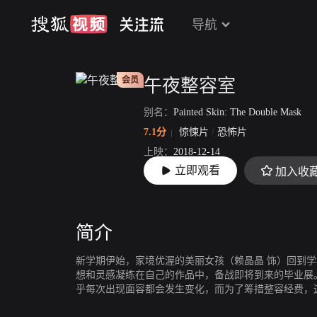
导航
会员
午夜整容室
别名：
Painted Skin: The Double Mask
7.1分
惊悚片
/
恐怖片
上映：
2018-12-14
立即观看
加入收
片长：
84分29秒
简介
新学期伊始，家境优渥的美丽女孩（赖晶晶 饰）回到
想和灵感凝练在自己的作品中，备战即将到来的毕业展
乎每次出现面容都会发生变化，而为了筹措整容经费，
妒，有人不屑，有人愤恨。富家女偶然发现自己的毕业