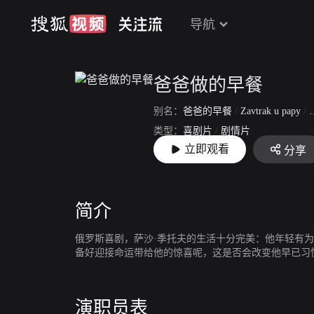
导航
爸爸做的早餐
别名：
爸爸的早餐
/
Zavtrak u papy
/
B
类型：
喜剧片
/
剧情片
立即观看
分享
上映：
2016-06-23
简介
俄罗斯喜剧，萨沙·季托夫的生活十分完美：他年轻有
备好迎接命运带给他的惊喜呢，这是否会改变他早已习
演职员表