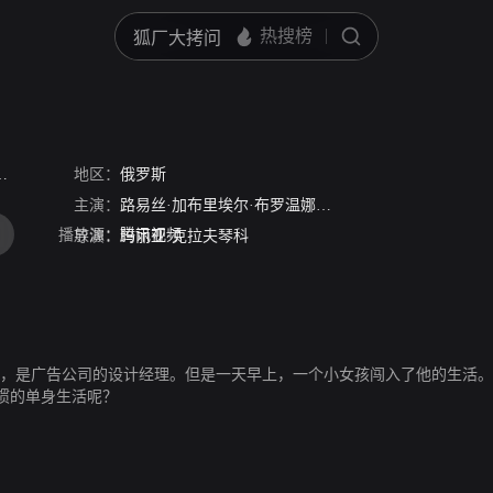
reakfast at Papa's
地区：
俄罗斯
主演：
路易丝·加布里埃尔·布罗温娜
尤里·科洛科利尼科夫
播放源：
腾讯视频
导演：
玛丽亚·克拉夫琴科
为，是广告公司的设计经理。但是一天早上，一个小女孩闯入了他的生活
惯的单身生活呢？