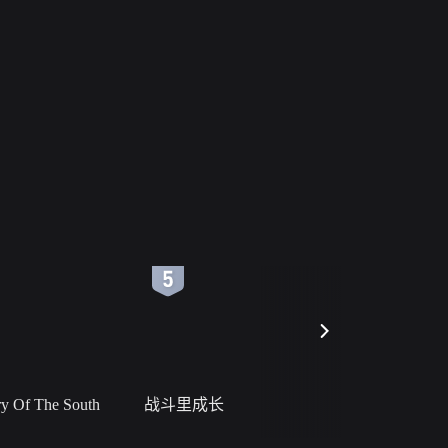
6
7
 Of The South
战斗里成长
私人女教