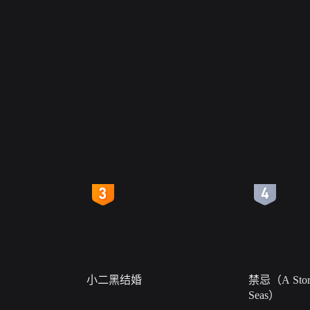
4
5
小二黑结婚
禁忌（A Story
Seas）