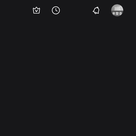
巴布萨卡
卡拉·吉门内斯
布兰娜·布朗