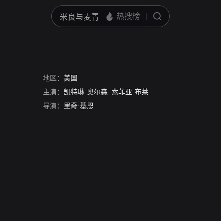
地区：
美国
主演：
凯特琳·奥尔森
索菲亚·布莱克-德埃利亚
托马斯·
导演：
里奇·基恩