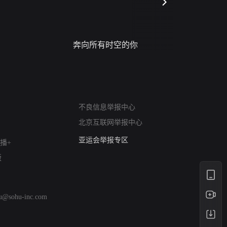
奔向所有时空的你
进错门的
网络暴力有害信息举报
不良信息举报中心
12318 文化市场举报
北京互联网举报中心
算法推荐专项举报
亚运会举报专区
播+
涉历史虚无举报
版
网络谣言信息专项
涉政举报入口
涉未成年人举报
hu@sohu-inc.com
清朗自媒体乱象举报
涉民族宗教有害信息举报