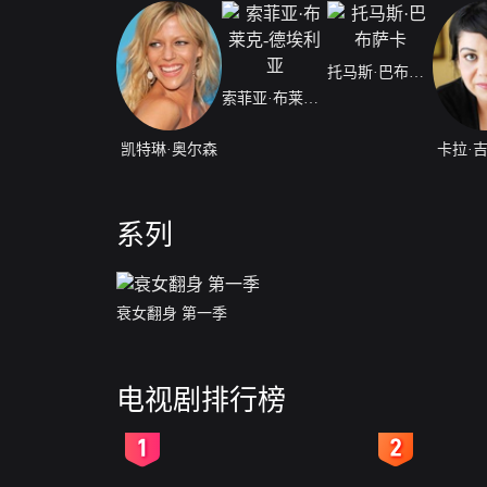
托马斯·巴布萨卡
索菲亚·布莱克-德埃利亚
凯特琳·奥尔森
卡拉·
系列
衰女翻身 第一季
电视剧排行榜
2
3