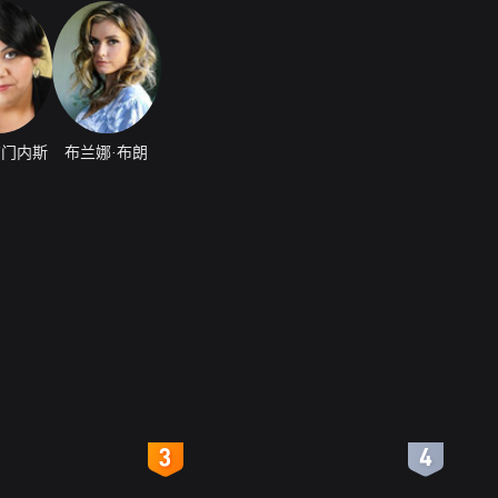
吉门内斯
布兰娜·布朗
4
5