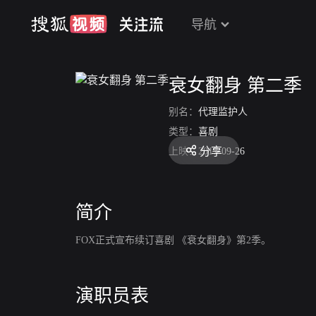
导航
衰女翻身 第二季
别名：
代理监护人
类型：
喜剧
分享
上映：
2017-09-26
简介
FOX正式宣布续订喜剧 《衰女翻身》第2季。
演职员表