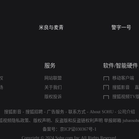
米良与麦青
警字一号
服务
软件/智能硬件
权
网站联盟
移动客户端
场
关于我们
搜狐影音
直
版权投诉
搜狐视频TV
搜狐影音
-
搜狐招聘
-
广告服务
-
联系方式
-
About SOHU
-
公司介绍
狐视频隐私政策
、
版权声明
、
反盗版和反盗链权利声明
举报邮箱
jubaoso
备案号：
京ICP证030367号-1
Copyright © 2024 Sohu.com Inc.All Rights Reserved.