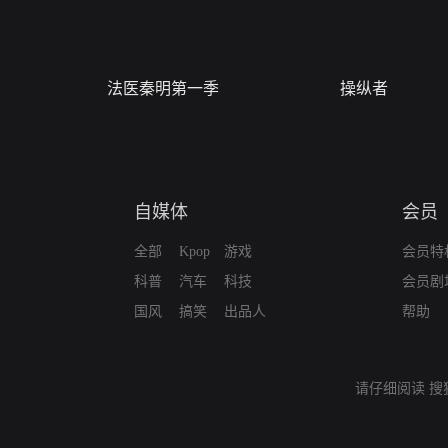
法医秦明第一季
操纵者
自媒体
会员
全部
Kpop
游戏
会员特
科普
汽车
科技
会员剧
国风
搞笑
出品人
帮助
请仔细阅读
搜