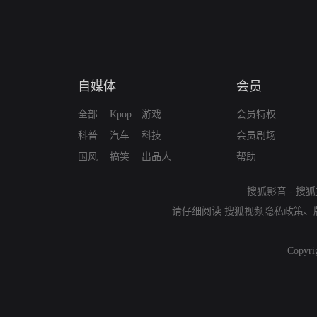
自媒体
会员
全部
Kpop
游戏
会员特权
科普
汽车
科技
会员剧场
国风
搞笑
出品人
帮助
搜狐影音
-
搜狐
请仔细阅读
搜狐视频隐私政策
、
Copyri