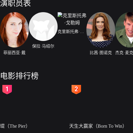
演职员表
克里斯托弗·戈勒姆
保拉·马绍尔
菲丽西亚·戴
比茜·图诺克
电影排行榜
2
3
堤（The Pier）
天生大赢家（Born To Win）