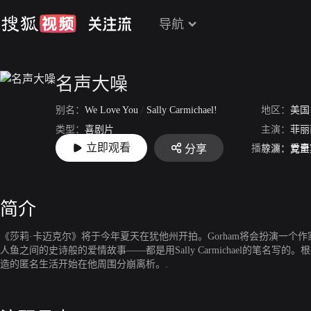
导航
名声大噪
别名：
We Love You
/
Sally Carmichael!
地区：
美国
类型：
喜剧片
主演：
菲丽
立即观看
播放源：
爱奇
分享
上映：
2017-08-04
导演：
克里
简介
《莎莉·卡迈克尔》将于今年夏天在犹他州开拍。Gorham将会扮演一
人鱼之间的史诗般的爱情故事——都是用Sally Carmichael的笔名写的
造的匿名生活开始在他周围分崩离析。.