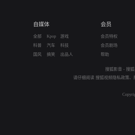
自媒体
会员
全部
Kpop
游戏
会员特权
科普
汽车
科技
会员剧场
国风
搞笑
出品人
帮助
搜狐影音
-
搜狐
请仔细阅读
搜狐视频隐私政策
、
Copyri