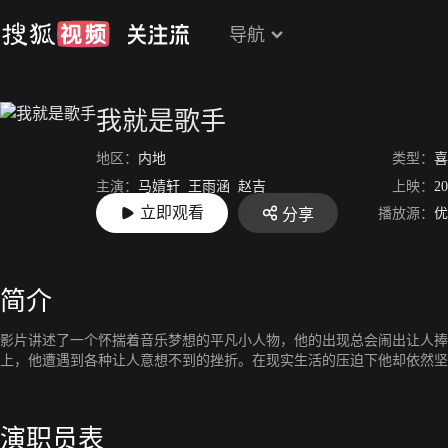
导航
我就是歌手
地区：
内地
类型：
喜
主演：
马婧轩
王雨涵
赵吉
上映：
20
立即观看
播放源：
优
分享
导演：
管清洋
简介
影片讲述了一个怀揣着音乐梦想的平凡小人物，他的出现总会闹出让人捧
上，他遭遇到各种让人意想不到的挫折。在现实生活的压迫下他却依然坚
演职员表