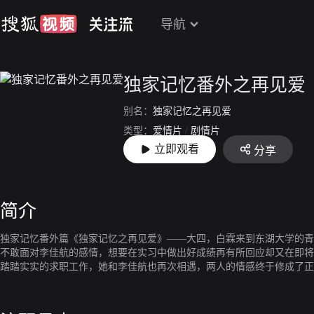
导航
独家记忆番外之再见爱
别名：
独家记忆之再见爱
类型：
爱情片
/
剧情片
立即观看
分享
上映：
2019-03-02
简介
独家记忆番外篇《独家记忆之再见爱》——大四，白霖来到东湖大学的青
不敢面对李佳航的感情，想要在实习中做出好成绩再有所回应却又在即将
踏踏实实的求职工作，她和李佳航也再次相遇，两人的情感终于修成了正
对宋琪琪充满爱慕的叶飞对宋琪琪展开了追求。通过现实与内心的较量，