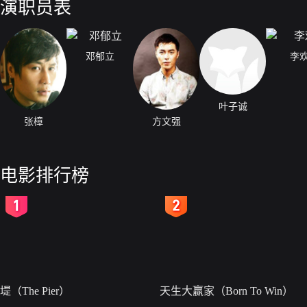
演职员表
邓郁立
李
叶子诚
张樟
方文强
电影排行榜
2
3
堤（The Pier）
天生大赢家（Born To Win）