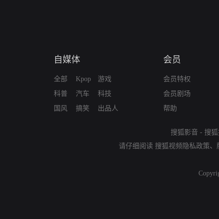
自媒体
会员
全部
Kpop
游戏
会员特权
科普
汽车
科技
会员剧场
国风
搞笑
出品人
帮助
搜狐影音
-
搜狐
请仔细阅读
搜狐视频隐私政策
、
Copyri