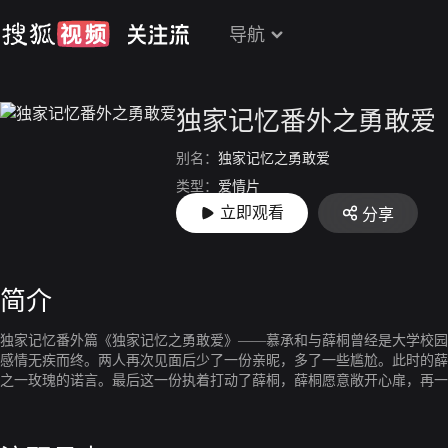
导航
独家记忆番外之勇敢爱
别名：
独家记忆之勇敢爱
类型：
爱情片
立即观看
分享
上映：
2019-03-02
简介
独家记忆番外篇《独家记忆之勇敢爱》——慕承和与薛桐曾经是大学校园
感情无疾而终。两人再次见面后少了一份亲昵，多了一些尴尬。此时的薛
之一玫瑰的诺言。最后这一份执着打动了薛桐，薛桐愿意敞开心扉，再一
帮助下，慕承和终于放下过去，两人终于重新走到了一起。