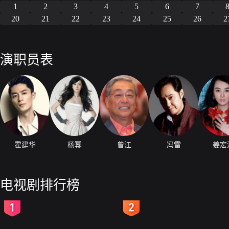
1
2
3
4
5
6
7
20
21
22
23
24
25
26
2
演职员表
霍建华
杨幂
曾江
冯雷
姜宏
电视剧排行榜
2
3