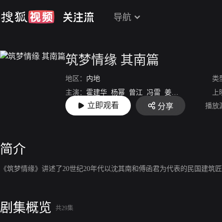
导航
筑梦情缘 其南篇
地区：
内地
类
主演：
霍建华
杨幂
曾江
冯雷
姜宏波
张峻宁
上
立即观看
播放
分享
导演：
金沙
韩东
简介
《筑梦情缘》讲述了20世纪20年代以沈其南和傅函君为代表的民国建
剧集概览
共29集