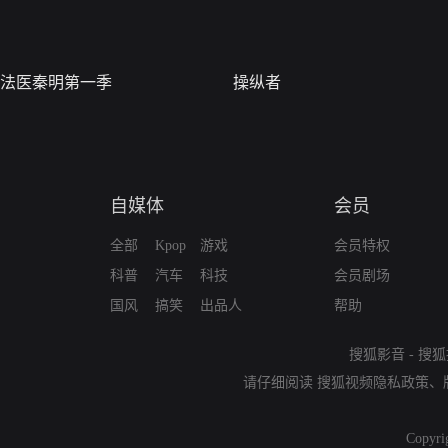
法医秦明第一季
操纵者
自媒体
会员
全部
Kpop
游戏
会员特权
科普
汽车
科技
会员剧场
国风
搞笑
出品人
帮助
搜狐影音
-
搜狐
请仔细阅读
搜狐视频隐私政策
、
Copyri