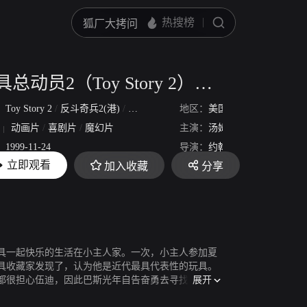
玩具总动员2（Toy Story 2）（普通话版）
：
Toy Story 2
/
反斗奇兵2(港)
/
反斗奇兵续集
地区：
/
玩具的故事2
美国
动画片
/
喜剧片
/
魔幻片
主演：
汤姆·汉克斯
蒂姆·艾伦
：
1999-11-24
导演：
约翰·拉塞特
立即观看
加入收藏
分享
：
88分38秒
具一起快乐的生活在小主人家。一次，小主人参加夏
具收藏家发现了，认为他是近代最具代表性的玩具。
展开
都很担心伍迪，因此巴斯光年自告奋勇去寻找伍迪，
回去过那平凡的生活。