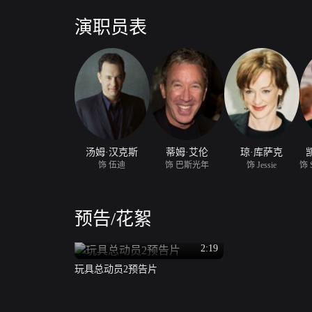
演职员表
汤姆·汉克斯
蒂姆·艾伦
琼·库萨克
饰 伍迪
饰 巴斯光年
饰 Jessie
预告/花絮
2:19
玩具总动员2预告片