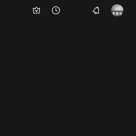
琼·库萨克
凯尔希·格兰莫
唐·里克莱斯
华莱士·肖恩
裘蒂·班森
乔·兰