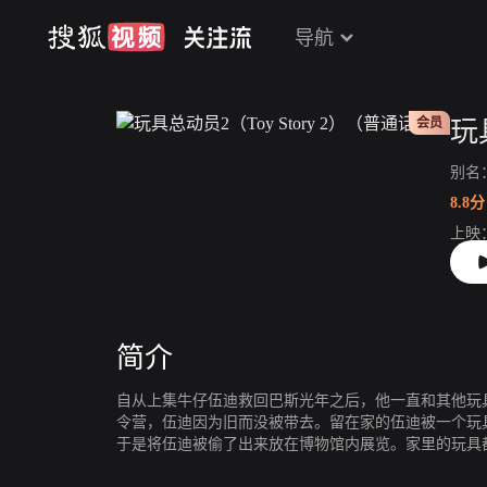
导航
会员
别名
8.8分
上映
片长
简介
自从上集牛仔伍迪救回巴斯光年之后，他一直和其他玩
令营，伍迪因为旧而没被带去。留在家的伍迪被一个玩
于是将伍迪被偷了出来放在博物馆内展览。家里的玩具
但当他们发现伍迪在展览馆时， 伍迪却似乎不再愿意