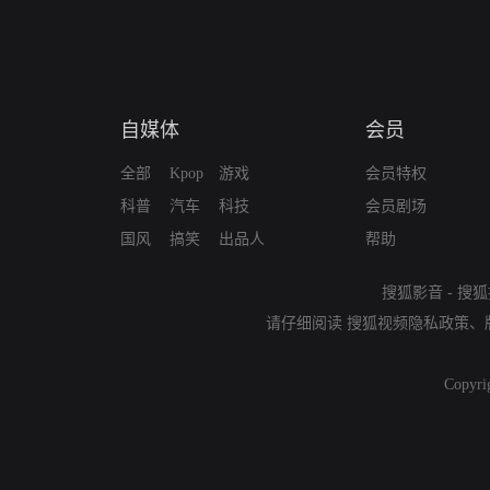
自媒体
会员
全部
Kpop
游戏
会员特权
科普
汽车
科技
会员剧场
国风
搞笑
出品人
帮助
搜狐影音
-
搜狐
请仔细阅读
搜狐视频隐私政策
、
Copyri