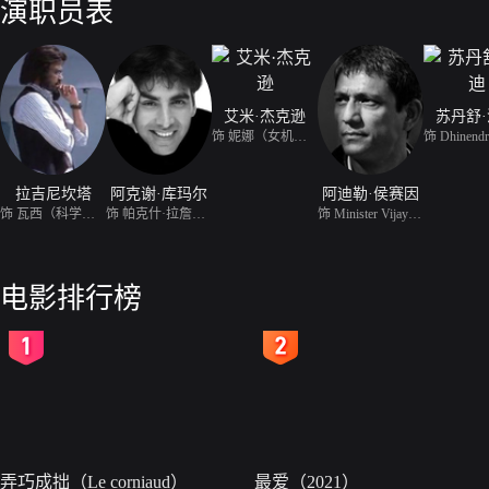
演职员表
艾米·杰克逊
苏丹舒
饰 妮娜（女机器人）
饰 Dhinendr
拉吉尼坎塔
阿克谢·库玛尔
阿迪勒·侯赛因
饰 瓦西（科学家）、七弟
饰 帕克什·拉詹（教授）、鸟怪
饰 Minister Vijay Kumar
电影排行榜
2
3
弄巧成拙（Le corniaud）
最爱（2021）