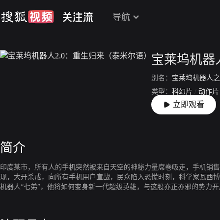
导航
宝莱坞机器
别名：
宝莱坞机器人之
类型：
科幻片
/
动作片
立即观看
上映：
2019-09-06
简介
印度某市，所有人的手机突然被来自天空的神秘力量席卷吸走，手机销售
现，大开杀戒，向所有手机用户宣战，民众陷入恐慌时刻，科学家瓦西博
机器人“七弟”，他将如何变身新一代超级英雄，与这股亦正亦邪的势力