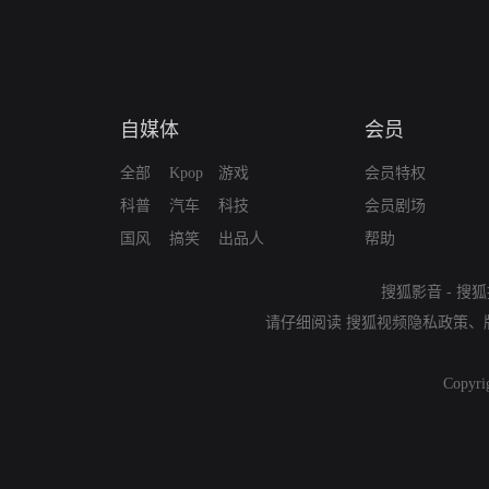
自媒体
会员
全部
Kpop
游戏
会员特权
科普
汽车
科技
会员剧场
国风
搞笑
出品人
帮助
搜狐影音
-
搜狐
请仔细阅读
搜狐视频隐私政策
、
Copyri