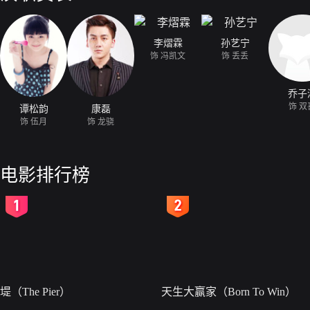
李熠霖
孙艺宁
饰 冯凯文
饰 丢丢
乔子
饰 双
谭松韵
康磊
饰 伍月
饰 龙骁
电影排行榜
2
3
堤（The Pier）
天生大赢家（Born To Win）