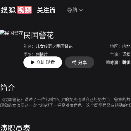
导航
民国警花
别名：
儿女传奇之民国警花
地区：
内地
类型：
剧情片
主演：
谭松
立即观看
播放源：
腾讯
分享
上映：
2012-03-03
导演：
曹伟
简介
《民国警花》讲述了一位名叫“伍月”的女孩通过自己的努力当上警察的
印象的女演员这一次也挑战了一把高难度角色，这个既坚强又有韧劲的“
演职员表