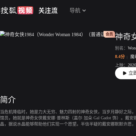
导航
会员
别名：
Won
8.4分
魔
上映：
2020
立
片长：
14
简介
当危机降临时，她是力大无穷、魅力四射的神奇女侠，当岁月静好之际，
馆员，她就是神奇女侠戴安娜·普林斯（盖尔·加朵 Gal Gadot 饰）。
晶，据说水晶能够帮助他们实现一个愿望。半信半疑的戴安娜默默许愿，
还人间。眼见如此人间奇迹，戴安娜貌不惊人的同事芭芭拉·密涅瓦（克里斯汀·韦格