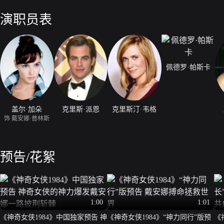
变美的愿望，谁知却化身力大无穷的豹女。然而，更大危机紧随私欲之后
演职员表
佩德罗·帕斯卡
盖尔·加朵
克里斯·派恩
克里斯汀·韦格
饰 戴安娜·普林斯
预告/花絮
1:00
1:01
《神奇女侠1984》中国独家预告 神
《神奇女侠1984》“神力同行”版预
《