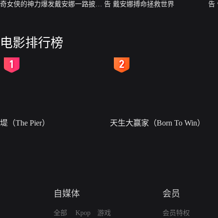
奇女侠的神力爆发戴安娜一路披荆
告 戴安娜搏命拯救世界
告
斩棘
电影排行榜
2
3
堤（The Pier）
天生大赢家（Born To Win）
自媒体
会员
全部
Kpop
游戏
会员特权