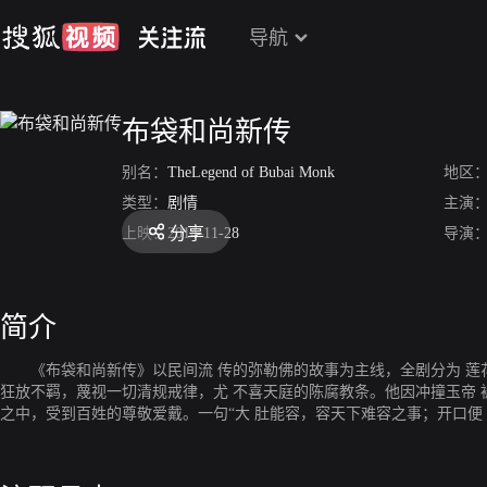
导航
布袋和尚新传
别名：
TheLegend of Bubai Monk
地区
类型：
剧情
主演
分享
上映：
2014-11-28
导演
简介
《布袋和尚新传》以民间流 传的弥勒佛的故事为主线，全剧分为 莲花
狂放不羁，蔑视一切清规戒律，尤 不喜天庭的陈腐教条。他因冲撞玉帝 
之中，受到百姓的尊敬爱戴。一句“大 肚能容，容天下难容之事；开口便