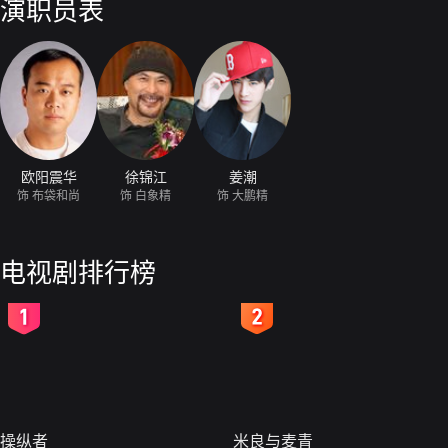
演职员表
欧阳震华
徐锦江
姜潮
饰 布袋和尚
饰 白象精
饰 大鹏精
电视剧排行榜
2
3
操纵者
米良与麦青