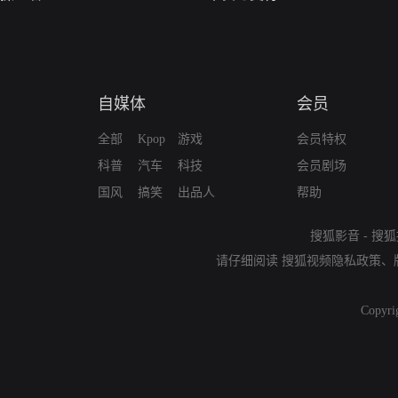
自媒体
会员
全部
Kpop
游戏
会员特权
科普
汽车
科技
会员剧场
国风
搞笑
出品人
帮助
搜狐影音
-
搜狐
请仔细阅读
搜狐视频隐私政策
、
Copyri