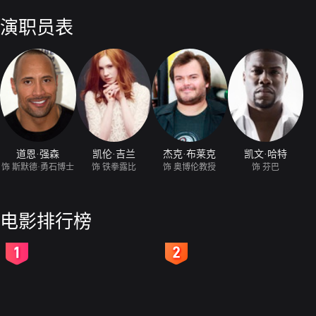
挑战极限玩命闯关。山崩石裂的险境中命悬一线，与突如其来的凶猛野兽
作战，才能通过生死考验逃出生天。一场惊险刺激又充满惊喜的冒险之旅
演职员表
道恩·强森
凯伦·吉兰
杰克·布莱克
凯文·哈特
饰 斯默德·勇石博士
饰 铁拳露比
饰 奥博伦教授
饰 芬巴
电影排行榜
2
3