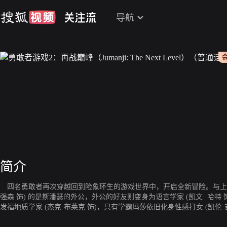
导航
简介
四名勇敢者再次穿越回到险象环生的游戏世界中，开启全新冒险。与上次
强森 饰) 的是斯潘瑟的外公，外公的好友则变身为语言学家 (凯文· 哈特
发福地质学家 (杰克·布莱克 饰)，只有学霸玛莎依旧化身性感打女 (凯伦
踪。为营救消失的伙伴，四人必须进入全面失控的未知世界，面对难度爆