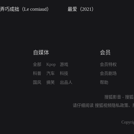
弄巧成拙（Le corniaud）
最爱（2021）
自媒体
会员
全部
Kpop
游戏
会员特权
科普
汽车
科技
会员剧场
国风
搞笑
出品人
帮助
搜狐影音
-
搜狐
请仔细阅读
搜狐视频隐私政策
、
Copyri