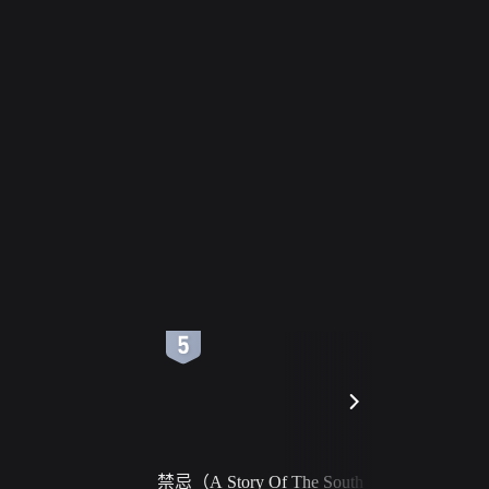
6
7
禁忌（A Story Of The South
火球（Ball 