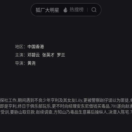
地区：
中国香港
主演：
邓碧云
张英才
罗兰
导演：
黄尧
侦探社工作,期间遇到不良少年亨利及其女友Lily,更被警察赵仔误以为匪徒
子即是亨利,终日于俱乐部玩乐,更不时向经理安东尼借钱买毒品,701遂向赵
y不甘受训,要胁山取巨款.赵续调查,方知山乃毒品生意幕后操纵人,决潜入陈宅.7
查案。