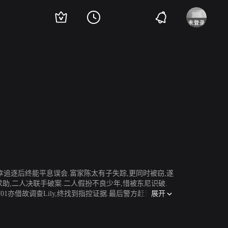
,幸追逐后终能平息误会.富家陈太有子失踪,更同时被窃,遂
求助,二人决联手破案.二人假扮不良少年,惜被东尼识破.
展开
01亦借故调查Lily,终找到指控证据.最后警方赶至,亨利,