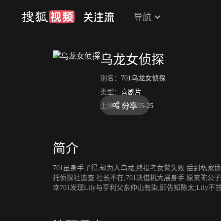
导航
乌龙女侦探
别名：
701乌龙女侦探
类型：
喜剧片
分享
上映：
1966-05-25
简介
701虽身手了得,却为人乌龙,终投考女警失败.后到私家
托侦探社追查.社长不在,701决借机大展身手.原来陈公
幸701发现Lily与亨利父亲仲山有染,即告知陈太;Lil
Lily及安东尼一众被擒.701与赵自此决定结成拍档,联手