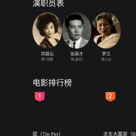
演职员表
邓碧云
张英才
罗兰
饰 冯佩
饰 赵仔
饰 Lily
电影排行榜
2
3
堤（The Pier）
天生大赢家（Bor