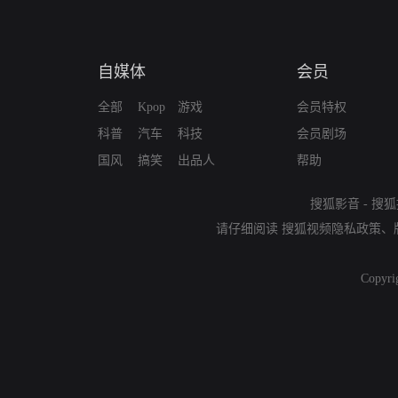
自媒体
会员
全部
Kpop
游戏
会员特权
科普
汽车
科技
会员剧场
国风
搞笑
出品人
帮助
搜狐影音
-
搜狐
请仔细阅读
搜狐视频隐私政策
、
Copyri