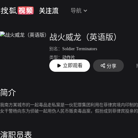
导航
战火威龙（英语版）
别名：
Soldier Terminators
类型：
动作片
立即观看
分享
上映：
1988
简介
我南方某城市的一起毒品走私案是一伙犯罪集团利用在菲律宾境内印制的
女干警杨向东为侦破一起用伪人民币贩卖毒品案，假扮成到菲律宾投亲的
演职员表