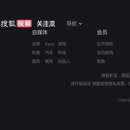
导航
自媒体
会员
全部
Kpop
游戏
会员特权
科普
汽车
科技
会员剧场
国风
搞笑
出品人
帮助
搜狐影音
-
搜狐
请仔细阅读
搜狐视频隐私政策
、
Copyri