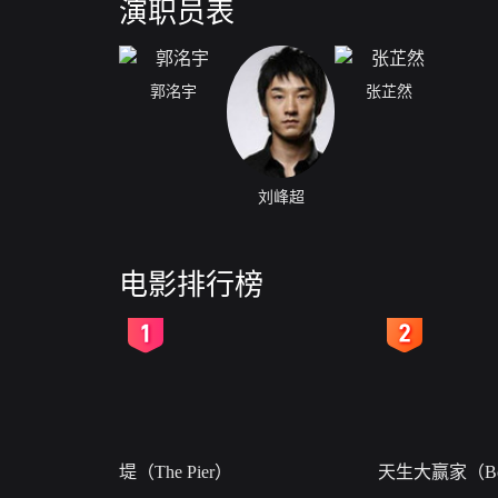
演职员表
郭洺宇
张芷然
刘峰超
电影排行榜
2
3
堤（The Pier）
天生大赢家（Bor