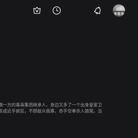
霸一方的毒枭集团继承人，身边又多了一个出身皇家卫
陈成近乎疯狂，不顾敌众我寡，赤手空拳杀入狼窝。当