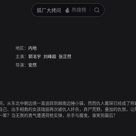
地区：
内地
主演：
郭洺宇
刘峰超
张芷然
导演：
安然
间，从东北中朝边境一直追踪到越南边陲小镇，然而仇人戴琛已经成了称
自己、出手相救的女孩瑞丽再次被仇人奸杀，弃尸荒野。叠加的仇恨，让
一筹？当无畏的勇气遭遇荷枪实弹，杀手与魔鬼，谁笑到最后？