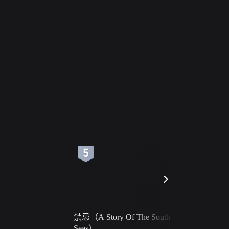
6
7
禁忌（A Story Of The South
火球（Ball 
Seas）