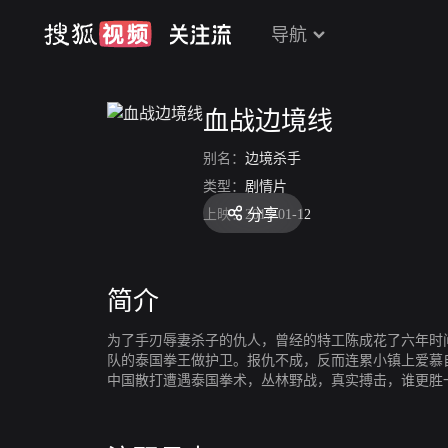
导航
血战边境线
别名：
边境杀手
类型：
剧情片
分享
上映：
2017-01-12
简介
为了手刃辱妻杀子的仇人，曾经的特工陈成花了六年时
队的泰国拳王做护卫。报仇不成，反而连累小镇上爱慕
中国散打遭遇泰国拳术，丛林野战，真实搏击，谁更胜