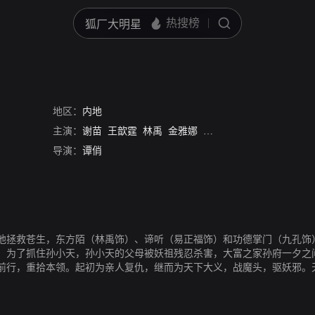
地区：
内地
主演：
谢苗
王歆霆
林禹
金雅娜
易正福
九孔
莫美林
赵
导演：
谭俏
他拯救苍生，东方陌（林禹饰）、谛听（易正福饰）和功德掌门（九孔饰
，为了抓住孙小天，孙小天的父母被妖祖残忍杀害，大富之家孙府一夕之
前行，重拾本领。起初为亲人复仇，继而为天下大义，战魔头，驱妖邪。