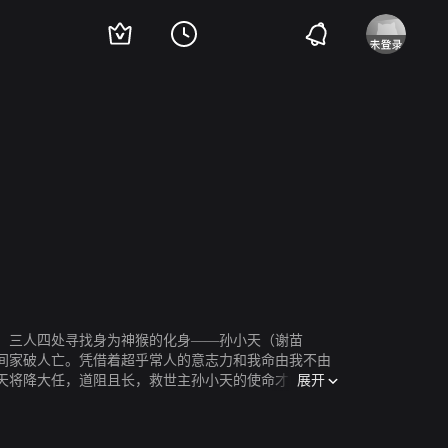
铁英
）三人四处寻找身为神猴的化身——孙小天（谢苗
间家破人亡。凭借着超乎常人的意志力和我命由我不由
展开
天将降大任，道阻且长，救世主孙小天的使命才刚刚开