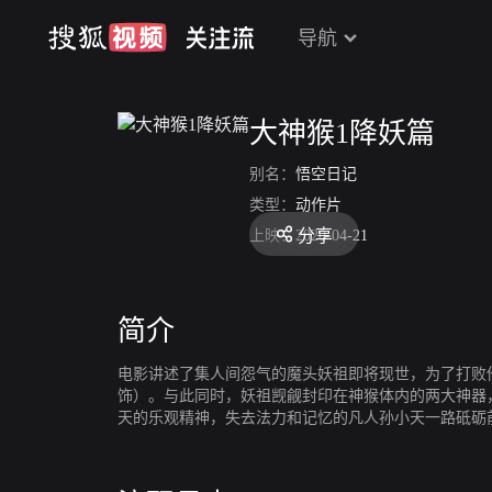
导航
大神猴1降妖篇
别名：
悟空日记
类型：
动作片
分享
上映：
2020-04-21
简介
电影讲述了集人间怨气的魔头妖祖即将现世，为了打败
饰）。与此同时，妖祖觊觎封印在神猴体内的两大神器
天的乐观精神，失去法力和记忆的凡人孙小天一路砥砺
始……