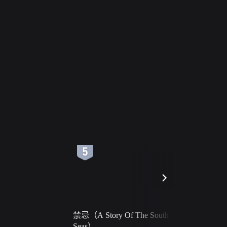
6
7
禁忌（A Story Of The South
火球（Ball 
Seas）