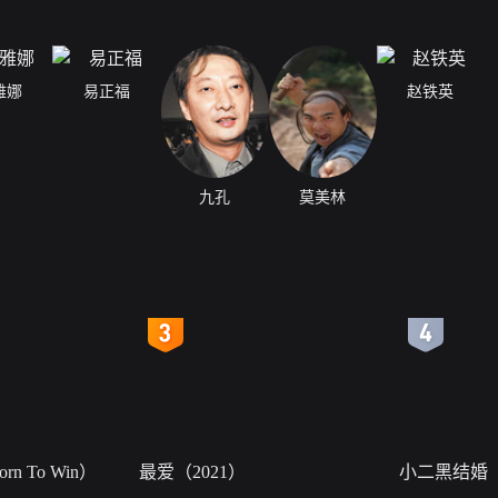
雅娜
易正福
赵铁英
九孔
莫美林
4
5
n To Win）
最爱（2021）
小二黑结婚