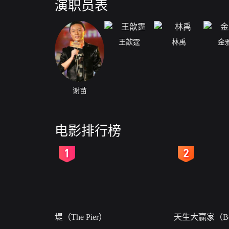
演职员表
王歆霆
林禹
金
谢苗
电影排行榜
2
3
堤（The Pier）
天生大赢家（Bor