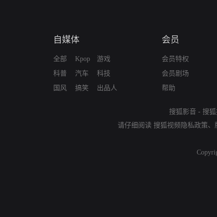
自媒体
会员
全部
Kpop
游戏
会员特权
科普
汽车
科技
会员剧场
国风
搞笑
出品人
帮助
搜狐影音
-
搜狐
请仔细阅读
搜狐视频隐私政策
、
Copyri