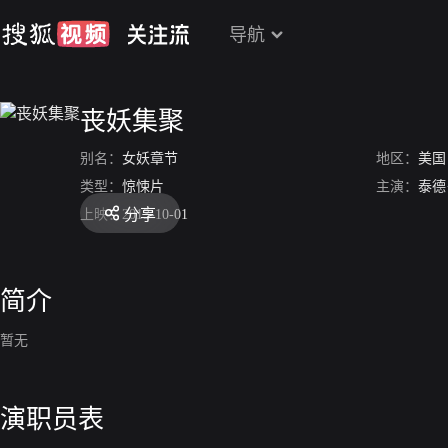
导航
丧妖集聚
别名：
女妖章节
地区：
美国
类型：
惊悚片
主演：
泰德
分享
上映：
2013-10-01
简介
暂无
演职员表