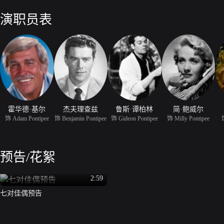
演职员表
霍华德·基尔
杰夫理查兹
鲁斯·谭柏林
简·鲍威尔
饰 Adam Pontipee
饰 Benjamin Pontipee
饰 Gideon Pontipee
饰 Milly Pontipee
预告/花絮
2:59
七对佳偶预告