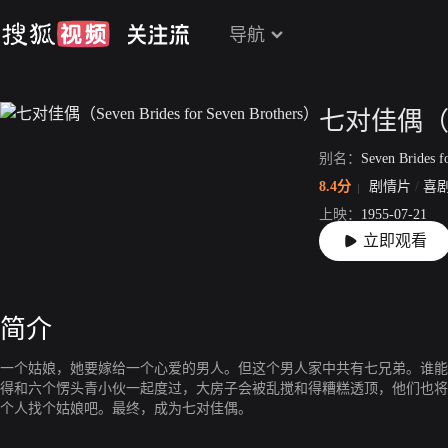
导航
别名：
Seven Brides f
8.4分
剧情片
/
喜
上映：
1955-07-21
立即观看
片长：
102分2秒
简介
一个姑娘，她要嫁给一个心爱的男人。但这个男人家中共有七兄弟。谁能
得和六个愣头青小伙一起度过，大房子会被乱搅和得糟糕透顶，他们也将
个人找个姑娘吧。最终，成为七对佳偶。