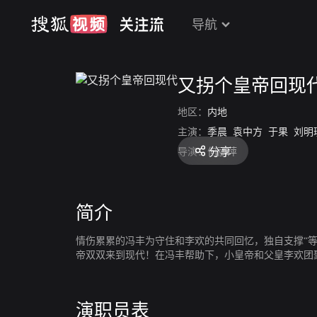
导航
又拐个皇帝回现
地区：
内地
主演：
季晨
袁中方
于果
刘明
分享
导演：
何丽萍
简介
情伤累累的冯丰为守住和李欢的共同回忆，独自支撑“
帝双双来到现代！在冯丰帮助下，小皇帝和父皇李欢团聚
演职员表