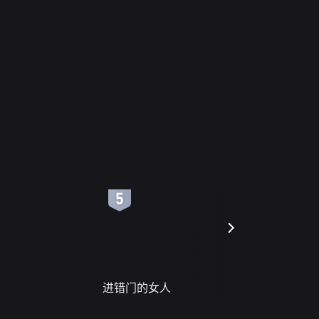
6
7
进错门的女人
请君入梦