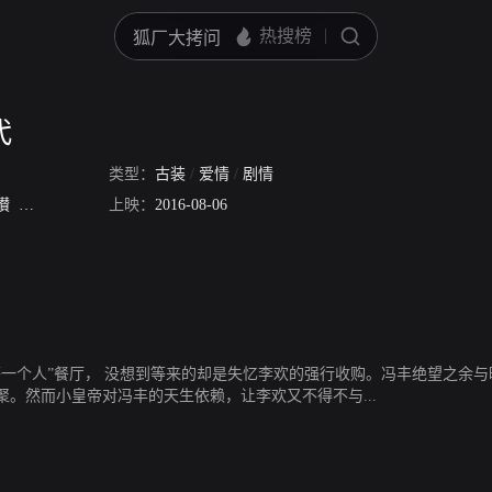
代
类型：
古装
/
爱情
/
剧情
瓉
张明明
上映：
2016-08-06
等一个人”餐厅， 没想到等来的却是失忆李欢的强行收购。冯丰绝望之余
。然而小皇帝对冯丰的天生依赖，让李欢又不得不与...