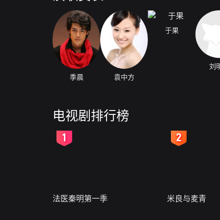
于果
刘
季晨
袁中方
电视剧排行榜
2
3
法医秦明第一季
米良与麦青