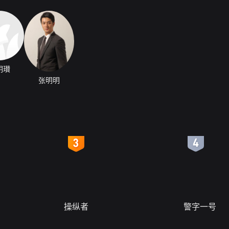
明瓉
张明明
4
5
操纵者
警字一号