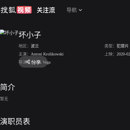
导航
坏小子
地区：
波兰
类型：
犯罪片
主演：
Antoni Krolikowski
上映：
2020-0
分享
导演：
Patryk Vega
简介
暂无
演职员表