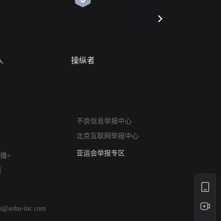
人
操纵者
风月变
网络暴力有害信息举报
12318 文化市场举报
不良信息举报中心
算法推荐专项举报
北京互联网举报中心
亚运会举报专区
涉历史虚无举报
播+
网络谣言信息专项
版
涉政举报入口
涉未成年人举报
清朗自媒体乱象举报
hu@sohu-inc.com
涉民族宗教有害信息举报