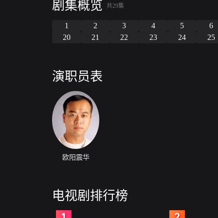
剧集概览
共29集
1
2
3
4
5
6
20
21
22
23
24
25
演职员表
欧阳震华
电视剧排行榜
2
3