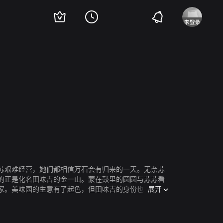
苏艰难经营，她们都相信万石会有归来的一天。无奈苏
的正是化名田味吉的金一山。蒙在鼓里的圆圆与苏苏看
展开
家。美味园的生意有了起色，但田味吉的身份也被拆