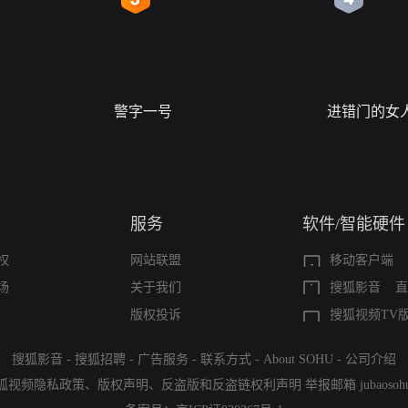
警字一号
进错门的女
服务
软件/智能硬件
权
网站联盟
移动客户端
场
关于我们
搜狐影音
直
版权投诉
搜狐视频TV
搜狐影音
-
搜狐招聘
-
广告服务
-
联系方式
-
About SOHU
-
公司介绍
狐视频隐私政策
、
版权声明
、
反盗版和反盗链权利声明
举报邮箱
jubaoso