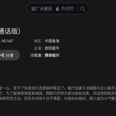
通话版）
E HEART
地区：
中国香港
主演：
欧阳震华
播放源：
腾讯视频
分享
导演：
钟澍佳
金一山，受不了失败的打击便销声匿迹了。餐厅由妻子汤圆圆与女儿秦苏
厅。为了能继续保留美味园，圆圆只好把大部分股权出售，但没想到购买
各种烹饪方法，但苏苏对他十分不满意，与他处处相对，两人成为斗气冤