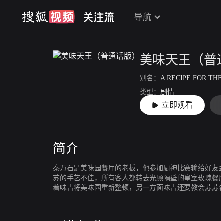
导航
美味天王（普
别名：
A RECIPE FOR TH
类型：
剧情
立即观看
上映：
1997-11-10
简介
秦万石是美味园餐厅的老板，他参加厨神比赛输给好友
苏的手艺不佳，所有客人都转去光顾隔壁的皇室玫瑰餐
着味吉将美味园重新整顿，另一方面味吉还要教会苏苏
穿，早已爱上田味吉的苏苏十分伤心。