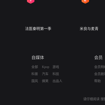
法医秦明第一季
米良与麦青
自媒体
会员
全部
Kpop
游戏
会员特
科普
汽车
科技
会员剧
国风
搞笑
出品人
帮助
请仔细阅读
搜