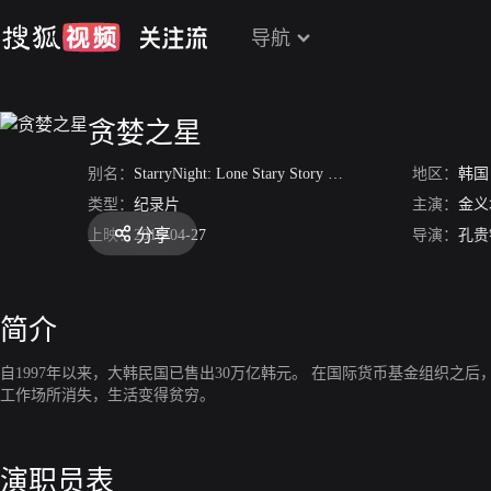
导航
贪婪之星
别名：
StarryNight: Lone Stary Story
/
A Star of Greed
地区：
韩国
类型：
纪录片
主演：
金义
分享
上映：
2016-04-27
导演：
孔贵
简介
自1997年以来，大韩民国已售出30万亿韩元。 在国际货币基金组织之
工作场所消失，生活变得贫穷。
演职员表