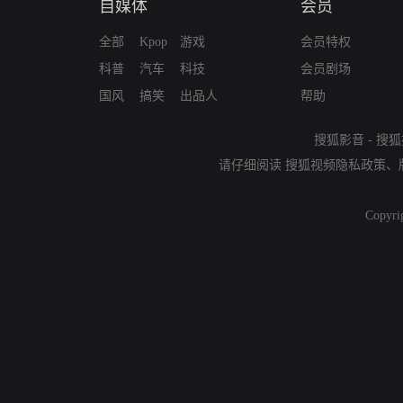
自媒体
会员
全部
Kpop
游戏
会员特权
科普
汽车
科技
会员剧场
国风
搞笑
出品人
帮助
搜狐影音
-
搜狐
请仔细阅读
搜狐视频隐私政策
、
Copyri