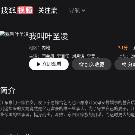
导航
我叫叶圣凌
地区：
内地
7.1分
主演：
闫金凤
李兼任
刘月涛
李曼
王子文
褚阳
上映：
20
立即观看
加入收藏
分
导演：
王世荣
简介
江东豪门王家独女，发下宁愿嫁给乞丐也不愿意让父母安排婚事的誓言后
到这捡来的女婿竟然是亿万富豪的唯一继承人。为了守护自己的妻子，江
业帝国的继承者，挺身而出，斗败江东四大家族的阴谋，而这时更大的危