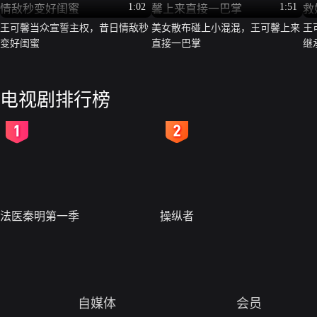
1:02
1:51
王可馨当众宣誓主权，昔日情敌秒
美女散布碰上小混混，王可馨上来
王
变好闺蜜
直接一巴掌
继
电视剧排行榜
2
3
法医秦明第一季
操纵者
自媒体
会员