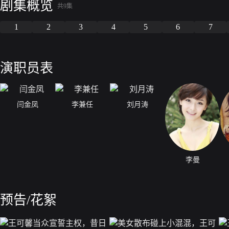
剧集概览
共9集
1
2
3
4
5
6
7
演职员表
闫金凤
李兼任
刘月涛
李曼
预告/花絮