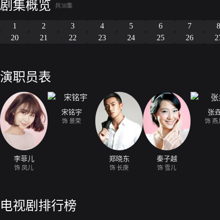
剧集概览
共38集
1
2
3
4
5
6
7
20
21
22
23
24
25
26
2
演职员表
宋铭宇
张
饰 景荣
饰 燕
李菲儿
郑晓东
秦子越
饰 凤儿
饰 长庚
饰 雪儿
电视剧排行榜