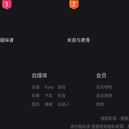
2
3
操纵者
米良与麦青
自媒体
会员
全部
Kpop
游戏
会员特权
科普
汽车
科技
会员剧场
国风
搞笑
出品人
帮助
搜狐影音
-
搜狐
请仔细阅读
搜狐视频隐私政策
、