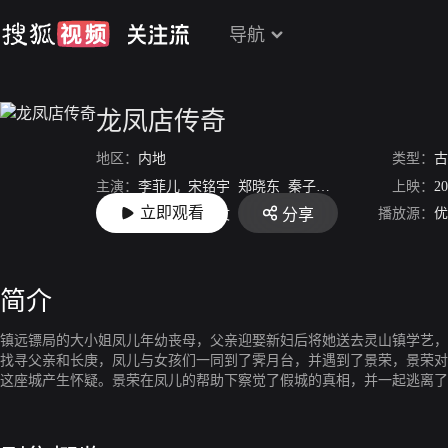
导航
龙凤店传奇
地区：
内地
类型：
古
主演：
李菲儿
宋铭宇
郑晓东
秦子越
张垚
文江
上映：
20
立即观看
播放源：
优
分享
导演：
霍志楷
谢益文
简介
镇远镖局的大小姐凤儿年幼丧母，父亲迎娶新妇后将她送去灵山镇学艺，
找寻父亲和长庚，凤儿与女孩们一同到了霁月台，并遇到了景荣，景荣对
这座城产生怀疑。景荣在凤儿的帮助下察觉了假城的真相，并一起逃离了
的凤儿回到梅龙镇，开了一家名为“龙凤店”的酒家。在龙凤店里，善良