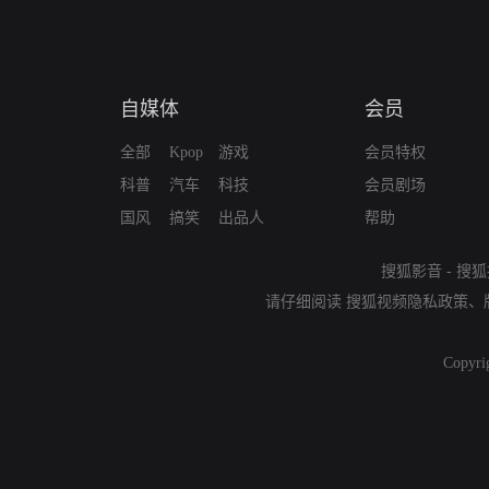
自媒体
会员
全部
Kpop
游戏
会员特权
科普
汽车
科技
会员剧场
国风
搞笑
出品人
帮助
搜狐影音
-
搜狐
请仔细阅读
搜狐视频隐私政策
、
Copyri