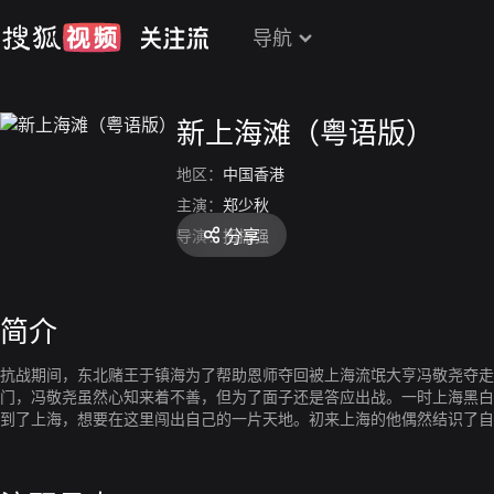
导航
新上海滩（粤语版）
地区：
中国香港
主演：
郑少秋
分享
导演：
招振强
简介
抗战期间，东北赌王于镇海为了帮助恩师夺回被上海流氓大亨冯敬尧夺走
门，冯敬尧虽然心知来着不善，但为了面子还是答应出战。一时上海黑白
到了上海，想要在这里闯出自己的一片天地。初来上海的他偶然结识了自
渐渐在黑道闯出名气，许文强更与于镇海结为莫逆，共同经营剧院。表面