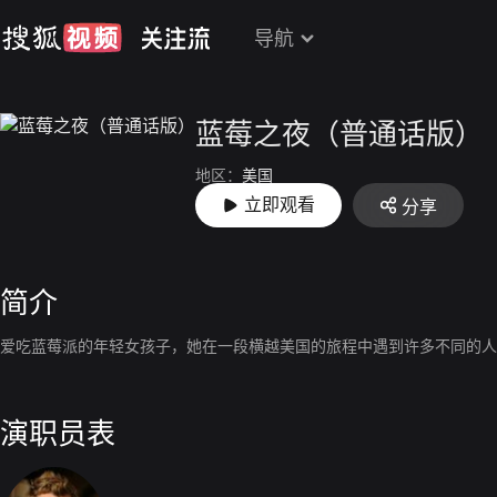
导航
蓝莓之夜（普通话版）
地区：
美国
立即观看
分享
主演：
裘德·洛
简介
爱吃蓝莓派的年轻女孩子，她在一段横越美国的旅程中遇到许多不同的人
演职员表