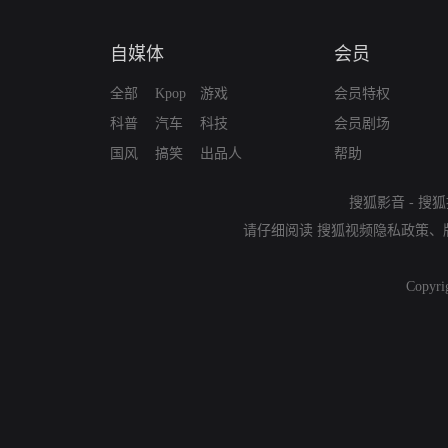
自媒体
会员
全部
Kpop
游戏
会员特权
科普
汽车
科技
会员剧场
国风
搞笑
出品人
帮助
搜狐影音
-
搜狐
请仔细阅读
搜狐视频隐私政策
、
Copyri