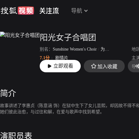
导航
阳光女子合唱团
别名：
Sunshine Women's Choir
/
为爱和声-阳光女子合唱团
地
7.1分
剧情片
主
立即观看
加入收藏
上映：
2026-04-04
导
简介
故事讲述了李惠贞（陈意涵 饰）在狱中生下了女儿芸熙，却因故不得不
她们彼此治愈，与过往和解，在爱与歌声中找到希望。
演职员表