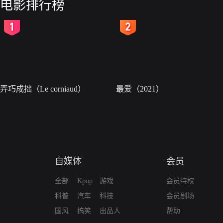
电影排行榜
2
3
弄巧成拙（Le corniaud）
最爱（2021）
自媒体
会员
全部
Kpop
游戏
会员特权
科普
汽车
科技
会员剧场
国风
搞笑
出品人
帮助