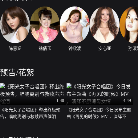
陈意涵
翁倩玉
钟欣凌
安心亚
孙淑
预告/花絮
1:40
4:49
《阳光女子合唱团》释出终极预
《阳光女子合唱团》今日发布主题
告，唱响离别与救赎声声催泪
曲《再见的时候》MV ，演绎不原
谅母女情