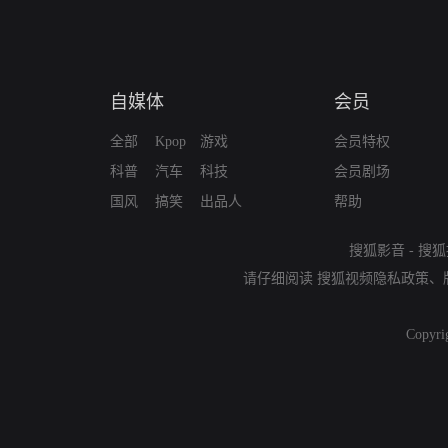
自媒体
会员
全部
Kpop
游戏
会员特权
科普
汽车
科技
会员剧场
国风
搞笑
出品人
帮助
搜狐影音
-
搜狐
请仔细阅读
搜狐视频隐私政策
、
Copyri