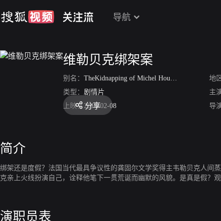
导航
维勒贝克绑架案
别名：
TheKidnapping of Michel Houellebecq
地
类型：
剧情片
主
分享
上映：
2014-02-08
导
简介
绑架还是度假？法国当代最具争议性的龚固尔文学奖得主韦勒贝克人间蒸
克亲上火线扮演自己，诠释他笔下一贯荒诞而幽默的风貌。是真是假？观
演职员表