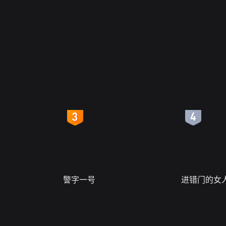
4
5
警字一号
进错门的女