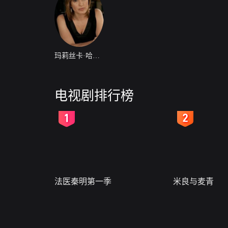
玛莉丝卡·哈吉塔
电视剧排行榜
2
3
法医秦明第一季
米良与麦青