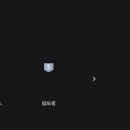
6
7
人
操纵者
风月变