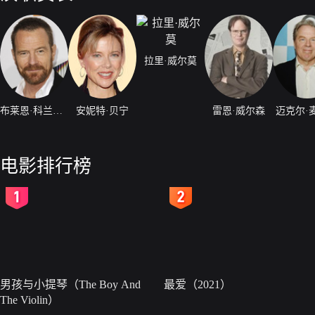
拉里·威尔莫
布莱恩·科兰斯顿
安妮特·贝宁
雷恩·威尔森
迈克尔·
电影排行榜
2
3
男孩与小提琴（The Boy And
最爱（2021）
The Violin）