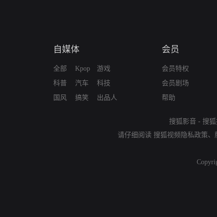
自媒体
会员
全部
Kpop
游戏
会员特权
科普
汽车
科技
会员剧场
国风
搞笑
出品人
帮助
搜狐影音
-
搜狐
请仔细阅读
搜狐视频隐私政策
、
Copyri