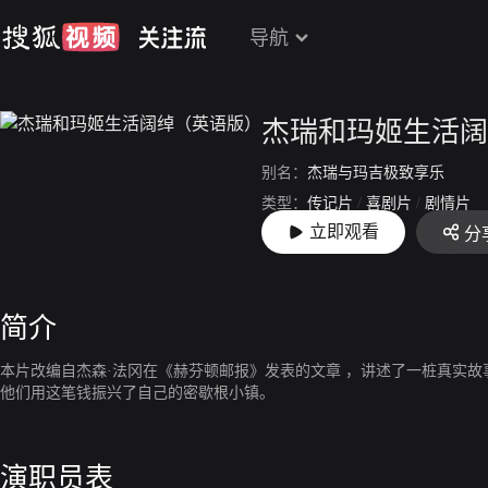
导航
杰瑞和玛姬生活阔
别名：
杰瑞与玛吉极致享乐
类型：
传记片
/
喜剧片
/
剧情片
立即观看
分
上映：
2022-06-14
简介
本片改编自杰森·法冈在《赫芬顿邮报》发表的文章 ，讲述了一桩真实故
他们用这笔钱振兴了自己的密歇根小镇。
演职员表