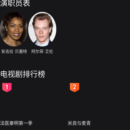
演职员表
d，他透露了一些与战争爆发有关的惊人真相。Charlotte Riley扮演妩媚迷人
歌声给死水一滩的旧饭店带来了生气。Phoebe Fox扮演坚强的年轻女人Ka
r。Robert Glenister扮演Wainwright准将，Alfie Allen扮演Ringwood，Lind
安吉拉·贝塞特
阿尔菲·艾伦
电视剧排行榜
2
3
法医秦明第一季
米良与麦青