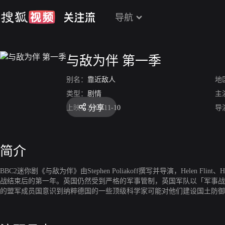
导航
与敌为伴 第一季
别名：
靠近敌人
地
类型：
剧情
主
分享
上映：
2016-11-10
导
简介
BBC2迷你剧《与敌为伴》由Stephen Poliakoff撰写并导演，Helen Fli
战结束后的第一年。英国仍然受到严格的军事管制，英国军队以「军事战
的盟军成员国意识到纳粹德国的一些顶级科学家可能对他们建设国土防御体系极有帮助
员。在退役之前，他必须完成最后一项军事任务：确保在战争中被俘获的德国科学家
帮助英国皇家空军研制最新型喷气发动机，Callum采用了反传统的方法。他
这个德国人在纳粹战争机器中的作用非常不简单。 Freddie Highmore扮演C