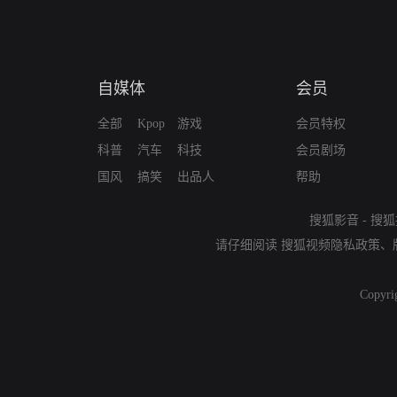
自媒体
会员
全部
Kpop
游戏
会员特权
科普
汽车
科技
会员剧场
国风
搞笑
出品人
帮助
搜狐影音
-
搜狐
请仔细阅读
搜狐视频隐私政策
、
Copyri