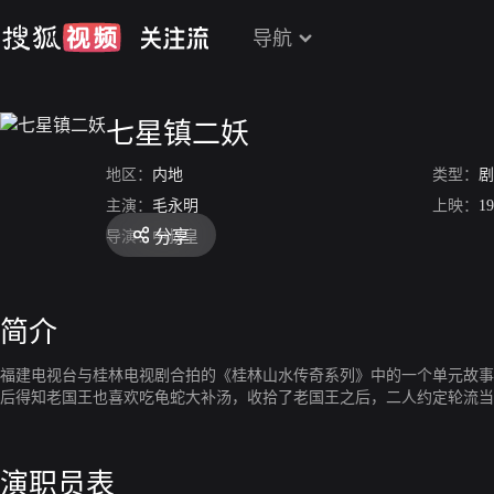
导航
七星镇二妖
地区：
内地
类型：
剧
主演：
毛永明
上映：
19
分享
导演：
中叔皇
简介
福建电视台与桂林电视剧合拍的《桂林山水传奇系列》中的一个单元故事
后得知老国王也喜欢吃龟蛇大补汤，收拾了老国王之后，二人约定轮流当
演职员表