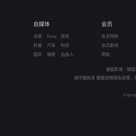
自媒体
会员
全部
Kpop
游戏
会员特权
科普
汽车
科技
会员剧场
国风
搞笑
出品人
帮助
搜狐影音
-
搜狐
请仔细阅读
搜狐视频隐私政策
、
Copyri