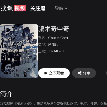
导航
骗术奇中奇
别名：
Cheat to Cheat
类型：
剧情片
上映：
1973-03-01
立即观看
分享
简介
1972摄制《骗术大观》，集结众多港台友好包括赵雷、甄珍、孙越、