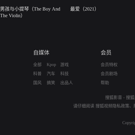
男孩与小提琴（The Boy And
最爱（2021）
The Violin）
自媒体
会员
全部
Kpop
游戏
会员特权
科普
汽车
科技
会员剧场
国风
搞笑
出品人
帮助
搜狐影音
-
搜狐
请仔细阅读
搜狐视频隐私政策
、
Copyri