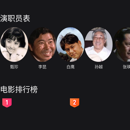
演职员表
甄珍
李昆
白鹰
孙越
张
电影排行榜
2
3