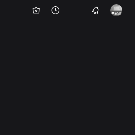
特
约翰·德鲁·巴里摩尔
科里·艾伦