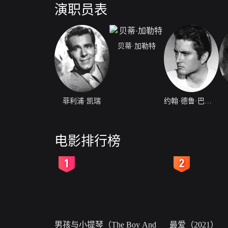
演职员表
贝蒂·加勒特
菲利浦·凯瑞
约翰·德鲁·巴里摩尔
电影排行榜
2
3
男孩与小提琴（The Boy And
最爱（2021）