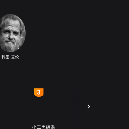
科里·艾伦
4
5
小二黑结婚
禁忌（A Story Of