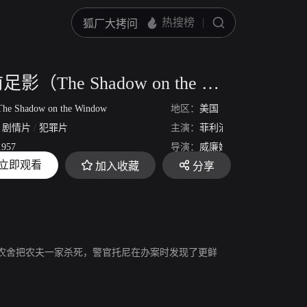
窗前足影（The Shadow on the Window）
The Shadow on the Window
地区：
美国
剧情片
/
犯罪片
主演：
菲利浦·凯瑞
贝蒂·加勒
1957
导演：
威廉姆·阿舍
立即观看
加入收藏
分享
73分23秒
舍把农夫一家杀死，警官托尼在办案时发现了更鲜