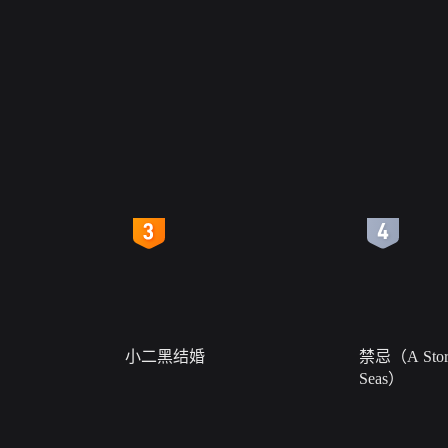
4
5
小二黑结婚
禁忌（A Story
Seas）