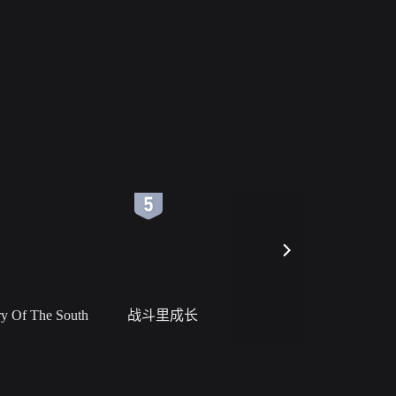
6
7
 Of The South
战斗里成长
私人女教