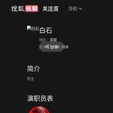
导航
白石
地区：
英国
分享
主演：
詹姆斯·柯本
简介
暂无
演职员表