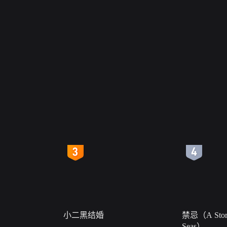
4
5
小二黑结婚
禁忌（A Story
Seas）