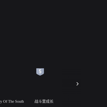
6
7
 Of The South
战斗里成长
私人女教