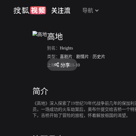
导航
高地
别名：
Heights
类型：
喜剧片
/
剧情片
/
历史片
分享
上映：
2017-11-10
简介
《高地》深入探索了19世纪70年代战争前几年的保加
员，一场成功的火车劫案后，奥布什提交给吉桥一个特
下，吉桥开始了冒险的旅程，怀着解放祖国的渴望。