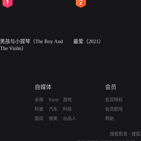
2
3
男孩与小提琴（The Boy And
最爱（2021）
The Violin）
自媒体
会员
全部
Kpop
游戏
会员特权
科普
汽车
科技
会员剧场
国风
搞笑
出品人
帮助
搜狐影音
-
搜狐