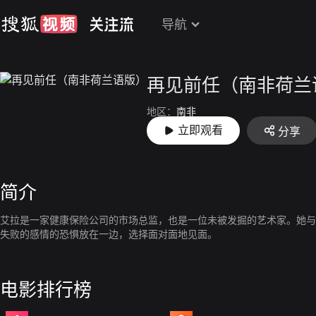
导航
再见前任（南非荷兰
地区：
南非
立即观看
分享
上映：
2015-12-16
简介
艾拉是一家健康保险公司的市场总监，也是一位未被发掘的艺术家。她与
失败的感情的恐惧放在一边，选择面对面地见面。
电影排行榜