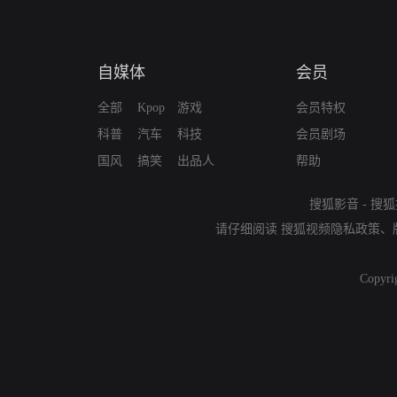
自媒体
会员
全部
Kpop
游戏
会员特权
科普
汽车
科技
会员剧场
国风
搞笑
出品人
帮助
搜狐影音
-
搜狐
请仔细阅读
搜狐视频隐私政策
、
Copyri