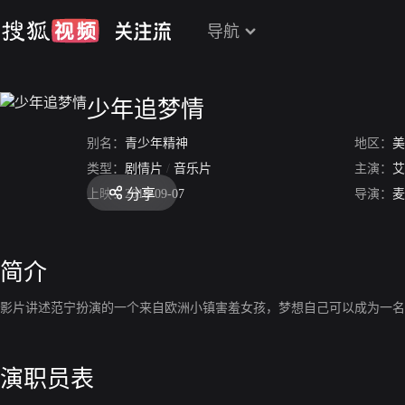
导航
少年追梦情
别名：
青少年精神
地区：
美
类型：
剧情片
/
音乐片
主演：
艾
分享
上映：
2018-09-07
导演：
麦
简介
影片讲述范宁扮演的一个来自欧洲小镇害羞女孩，梦想自己可以成为一名
演职员表