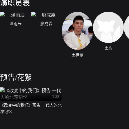
演职员表
潘雨辰
廖成霖
王尉
王梓豪
预告/花絮
1:33
《改变中的我们》预告 一代人的北
漂记忆