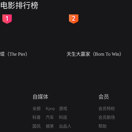
电影排行榜
2
3
堤（The Pier）
天生大赢家（Born To Win）
自媒体
会员
全部
Kpop
游戏
会员特权
科普
汽车
科技
会员剧场
国风
搞笑
出品人
帮助