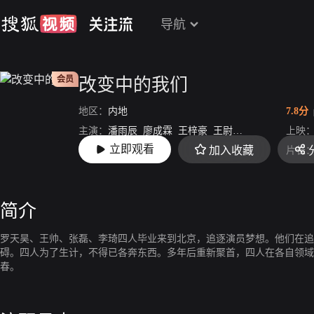
导航
会员
改变中的我们
地区：
内地
7.8分
主演：
潘雨辰
廖成霖
王梓豪
王尉
张奕超
昕念
上映
雪
立即观看
加入收藏
导演：
代东风
片长
简介
罗天昊、王帅、张磊、李琦四人毕业来到北京，追逐演员梦想。他们在追
碍。四人为了生计，不得已各奔东西。多年后重新聚首，四人在各自领域
春。