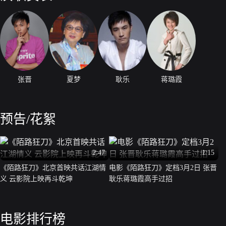
张晋
夏梦
耿乐
蒋璐霞
预告/花絮
2:47
1:15
《陌路狂刀》北京首映共话江湖情
电影《陌路狂刀》定档3月2日 张晋
义 云影院上映再斗乾坤
耿乐蒋璐霞高手过招
电影排行榜