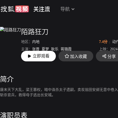
导航
陌路狂刀
地区：
内地
7.4分
动
主演：
张晋
夏梦
耿乐
蒋璐霞
上映：
2024
立即观看
加入收藏
分享
导演：
李伟
简介
唐末天下大乱，梁王篡权，暗中诛杀太子遗嗣，卖炭翁田安邺无意中卷入
斩杀官兵，救得母子逃出长安城。
演职员表