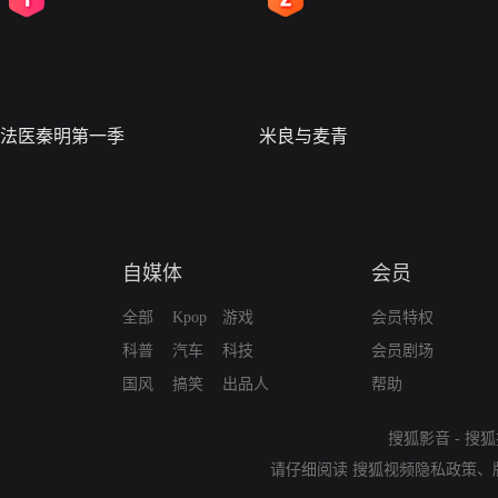
法医秦明第一季
米良与麦青
自媒体
会员
全部
Kpop
游戏
会员特权
科普
汽车
科技
会员剧场
国风
搞笑
出品人
帮助
搜狐影音
-
搜狐
请仔细阅读
搜狐视频隐私政策
、