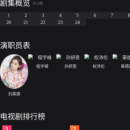
剧集概览
共24集
1
2
3
4
5
6
7
20
21
22
23
24
演职员表
程宇峰
孙妍恩
权沛伦
辜德
刘美旗
电视剧排行榜
2
3