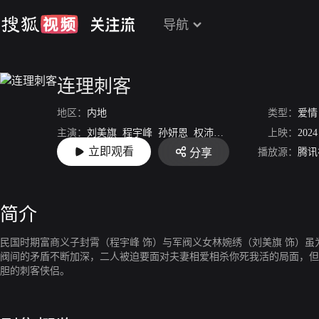
导航
连理刺客
地区：
内地
类型：
爱情
主演：
刘美旗
程宇峰
孙妍恩
权沛伦
辜德超
包小平
上映：
2024
闫
立即观看
播放源：
腾讯
分享
导演：
张博维
简介
民国时期富商义子封霄（程宇峰 饰）与军阀义女林婉绣（刘美旗 饰）
阀间的矛盾不断加深，二人被迫要面对夫妻相爱相杀你死我活的局面，但
胆的刺客侠侣。