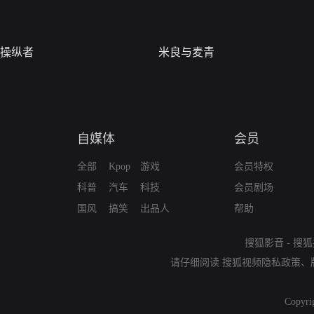
操纵者
米良与麦青
自媒体
会员
全部
Kpop
游戏
会员特权
科普
汽车
科技
会员剧场
国风
搞笑
出品人
帮助
搜狐影音
-
搜狐
请仔细阅读
搜狐视频隐私政策
、
Copyri