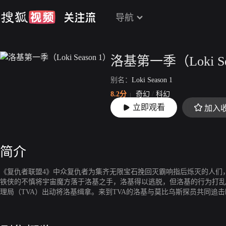
导航
洛基第一季（Loki Se
别名：
Loki Season 1
8.2分
奇幻
/
科幻
立即观看
加入
上映：
2021-06-09
简介
《复仇者联盟4》中众复仇者为集齐无限宝石挽回灭霸响指后烁灭的人们，
铁侠的不慎将宇宙魔方落于洛基之手，洛基得以逃脱，但洛基的行为打乱
理局（TVA）出动将洛基缉拿。来到TVA的洛基与莫比乌斯探员共同追击时间
尔维，女洛基），洛基在与女洛基的相处中得知TVA是一个骗局后，二