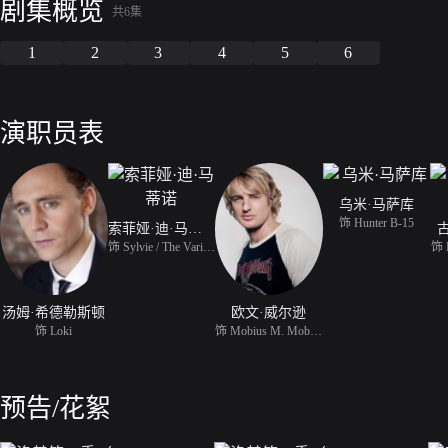
剧集概览
共6集
1
2
3
4
5
6
演职员表
乌米·马萨库
饰 Hunter B-15
索菲娅·迪·马蒂诺
饰 Sylvie / The Variant
饰 R
汤姆·希德勒斯顿
欧文·威尔逊
饰 Loki
饰 Mobius M. Mobius
预告/花絮