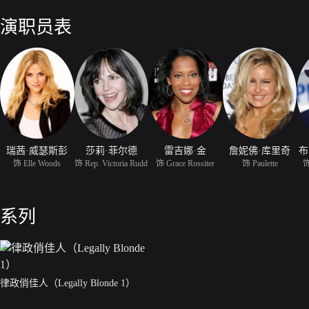
友，也为了更多可爱的小生灵，天真的艾莉只身前往华盛顿，想向政府提
会能颁布法律保护动物。正当艾莉孤身一人，无计可施的时候，她幸运的
演职员表
门人希德尼（鲍伯·纽哈特 饰）。在希德尼的热心帮助下，艾莉正一步步
瑞茜·威瑟斯彭
莎莉·菲尔德
雷吉娜·金
詹妮佛·库里奇
布
饰 Elle Woods
饰 Rep. Victoria Rudd
饰 Grace Rossiter
饰 Paulette
饰
系列
律政俏佳人（Legally Blonde 1）