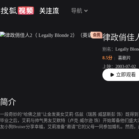
导航
会员
别名：
Legally Blon
8.5分
喜剧片
上映：
2003-07-02
立即观看
片长：
90分19秒
简介
一段奇妙的“哈佛之旅”让金发美女艾莉·伍兹（瑞茜·威瑟斯彭 饰）既得
毕业之后，艾莉与帅气男友艾默特（卢克·威尔逊 饰）开始筹备他们盛
友小狗Bruiser分享幸福，艾莉准备“邀请”它的父母一同参加婚礼。然而，此
个化妆品公司的实验室里，等待命运的审判。这件事激起了艾莉对于动物