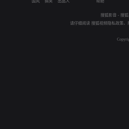
国风
搞笑
出品人
帮助
搜狐影音
-
搜狐
请仔细阅读
搜狐视频隐私政策
、
Copyri