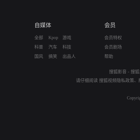
自媒体
会员
全部
Kpop
游戏
会员特权
科普
汽车
科技
会员剧场
国风
搞笑
出品人
帮助
搜狐影音
-
搜狐
请仔细阅读
搜狐视频隐私政策
、
Copyri