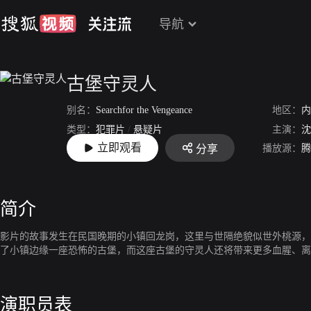
导航
古堡守灵人
别名：
Searchfor the Vengeance
地区：
内
类型：
犯罪片
/
悬疑片
主演：
沈
立即观看
播放源：
腾
分享
上映：
2024-03-15
简介
影片的故事发生在民国晚期的小镇回龙岗，这里与世隔绝貌似世外桃源，
了小镇边缘一座恐怖的古堡，而这座古堡的守灵人还将带来更多血腥、离
演职员表