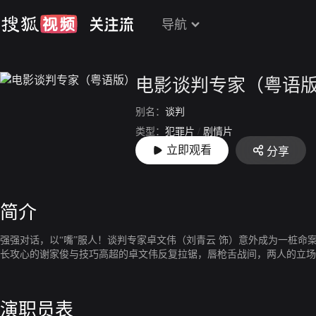
导航
电影谈判专家（粤语
别名：
谈判
类型：
犯罪片
/
剧情片
立即观看
分享
上映：
2024-06-08
简介
强强对话，以“嘴”服人！谈判专家卓文伟（刘青云 饰）意外成为一桩命
长攻心的谢家俊与技巧高超的卓文伟反复拉锯，唇枪舌战间，两人的立场
演职员表