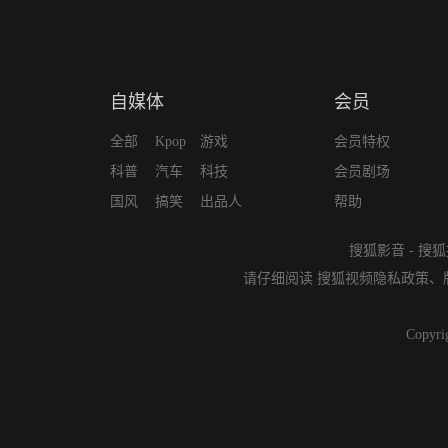
自媒体
会员
全部
Kpop
游戏
会员特权
科普
汽车
科技
会员剧场
国风
搞笑
出品人
帮助
搜狐影音
-
搜狐
请仔细阅读
搜狐视频隐私政策
、
Copyri